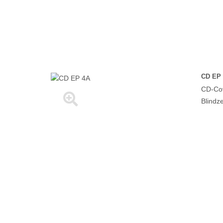
CD EP
CD-Cov
Blindz