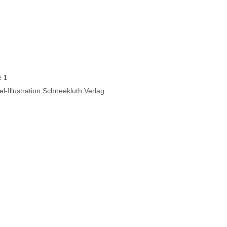
z 1
el-Illustration Schneekluth Verlag